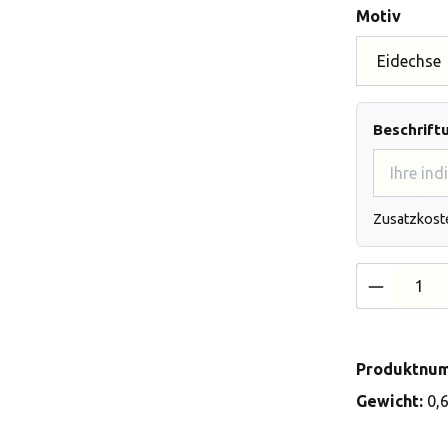
auswä
Motiv
Beschrift
Zusatzkost
Produkt 
Produktnu
Gewicht:
0,