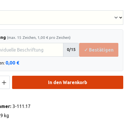
hlen
ung
(max. 15 Zeichen, 1,00 € pro Zeichen)
✓ Bestätigen
0
/15
0,00 €
en:
Anzahl: Gib den gewünschten Wert ein od
In den Warenkorb
mmer:
3-111.17
69 kg