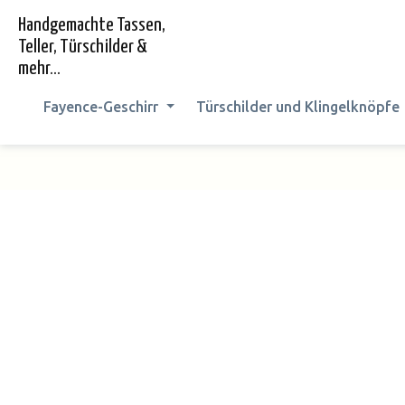
springen
Zur Hauptnavigation springen
Handgemachte Tassen,
Teller, Türschilder &
mehr...
Fayence-Geschirr
Türschilder und Klingelknöpfe
Bildergalerie überspringen