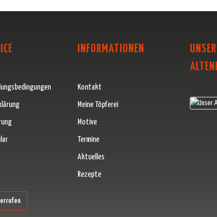
ICE
INFORMATIONEN
UNSER
ALTEN
lungsbedingungen
Kontakt
klärung
Meine Töpferei
rung
Motive
lar
Termine
Aktuelles
Rezepte
erner Link)
derrufen