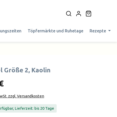
Warenkorb en
nungszeiten
Töpfermärkte und Ruhetage
Rezepte
l Größe 2, Kaolin
€
MwSt. zzgl. Versandkosten
fügbar, Lieferzeit: bis 20 Tage