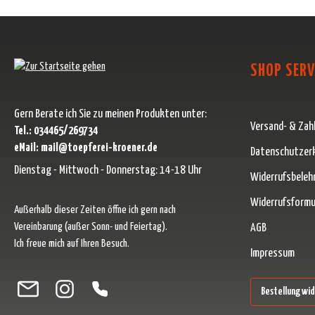
SHOP SERV
Gern Berate ich Sie zu meinen Produkten unter:
Versand- & Zah
Tel.: 034465/269734
eMail: mail@toepferei-kroener.de
Datenschutzer
Dienstag - Mittwoch - Donnerstag: 14-18 Uhr
Widerrufsbeleh
Widerrufsformu
Außerhalb dieser Zeiten öffne ich gern nach
Vereinbarung (außer Sonn- und Feiertag).
AGB
Ich freue mich auf Ihren Besuch.
Impressum
Besuche uns auf Facebook – öffnet in neuem Tab (externer Link)
Schau auf Instagram vorbei – öffnet in neuem Tab (externer Link)
Lass dich auf Pinterest inspirieren – öffnet in neuem Tab (ext
Folge uns auf X – öffnet in neuem Tab (externer Link)
Bestellung wi