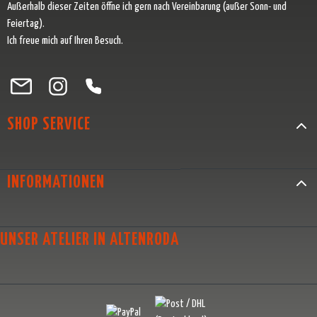
Außerhalb dieser Zeiten öffne ich gern nach Vereinbarung (außer Sonn- und
Feiertag).
Ich freue mich auf Ihren Besuch.
Besuche uns auf Facebook – öffnet in neuem Tab (externer Link)
Schau auf Instagram vorbei – öffnet in neuem Tab (externer Link)
Lass dich auf Pinterest inspirieren – öffnet in neuem Tab (exter
Folge uns auf X – öffnet in neuem Tab (externer Link)
SHOP SERVICE
INFORMATIONEN
UNSER ATELIER IN ALTENRODA