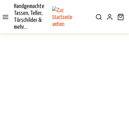
Handgemachte
alt springen
Tassen, Teller,
Wa
Türschilder &
mehr...
Bildergalerie überspringen