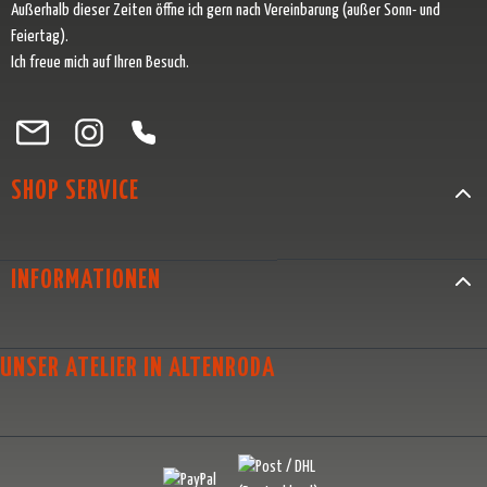
Außerhalb dieser Zeiten öffne ich gern nach Vereinbarung (außer Sonn- und
Feiertag).
Ich freue mich auf Ihren Besuch.
Besuche uns auf Facebook – öffnet in neuem Tab (externer Link)
Schau auf Instagram vorbei – öffnet in neuem Tab (externer Link)
Lass dich auf Pinterest inspirieren – öffnet in neuem Tab (exter
Folge uns auf X – öffnet in neuem Tab (externer Link)
SHOP SERVICE
INFORMATIONEN
UNSER ATELIER IN ALTENRODA