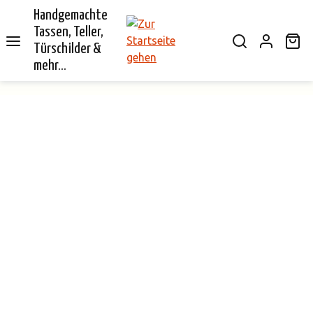
Handgemachte
alt springen
Tassen, Teller,
Wa
Türschilder &
mehr...
Bildergalerie überspringen