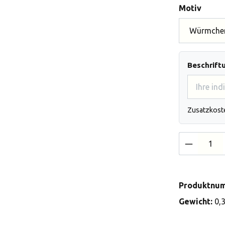
auswä
Motiv
Beschrift
Zusatzkost
Produkt 
Produktnu
Gewicht:
0,