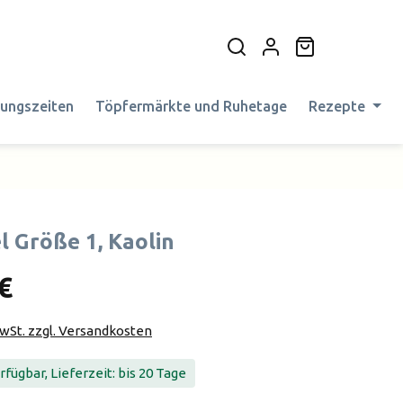
Warenkorb en
nungszeiten
Töpfermärkte und Ruhetage
Rezepte
l Größe 1, Kaolin
€
MwSt. zzgl. Versandkosten
fügbar, Lieferzeit: bis 20 Tage