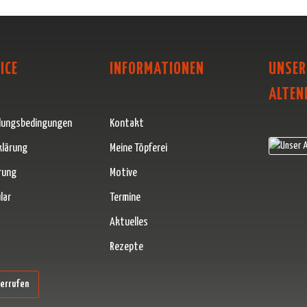
ICE
INFORMATIONEN
UNSER
ALTEN
lungsbedingungen
Kontakt
klärung
Meine Töpferei
rung
Motive
lar
Termine
Aktuelles
Rezepte
erner Link)
derrufen