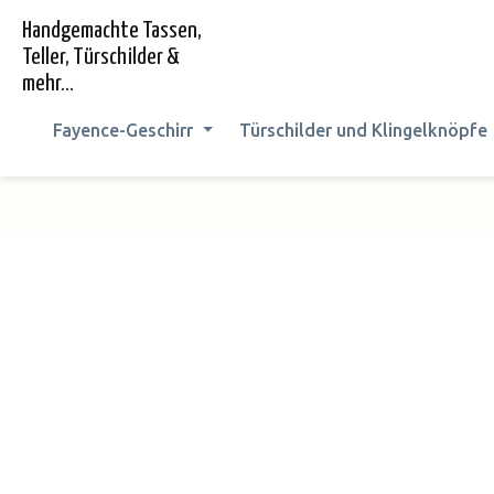
springen
Zur Hauptnavigation springen
Handgemachte Tassen,
Teller, Türschilder &
mehr...
Fayence-Geschirr
Türschilder und Klingelknöpfe
Bildergalerie überspringen