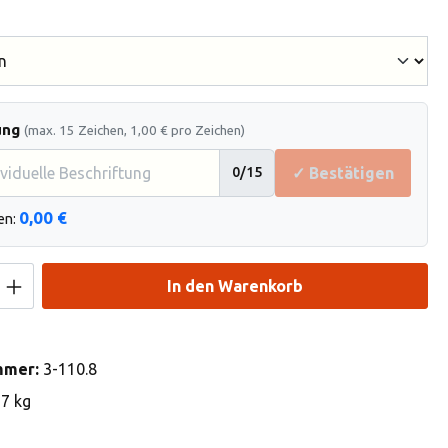
hlen
ung
(max. 15 Zeichen, 1,00 € pro Zeichen)
✓ Bestätigen
0
/15
0,00 €
en:
Anzahl: Gib den gewünschten Wert ein od
In den Warenkorb
mmer:
3-110.8
37 kg