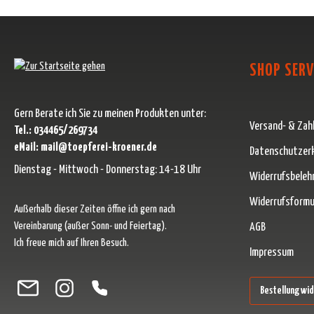
SHOP SERV
Gern Berate ich Sie zu meinen Produkten unter:
Versand- & Zah
Tel.: 034465/269734
eMail: mail@toepferei-kroener.de
Datenschutzer
Dienstag - Mittwoch - Donnerstag: 14-18 Uhr
Widerrufsbeleh
Widerrufsformu
Außerhalb dieser Zeiten öffne ich gern nach
Vereinbarung (außer Sonn- und Feiertag).
AGB
Ich freue mich auf Ihren Besuch.
Impressum
Besuche uns auf Facebook – öffnet in neuem Tab (externer Link)
Schau auf Instagram vorbei – öffnet in neuem Tab (externer Link)
Lass dich auf Pinterest inspirieren – öffnet in neuem Tab (ext
Folge uns auf X – öffnet in neuem Tab (externer Link)
Bestellung wi