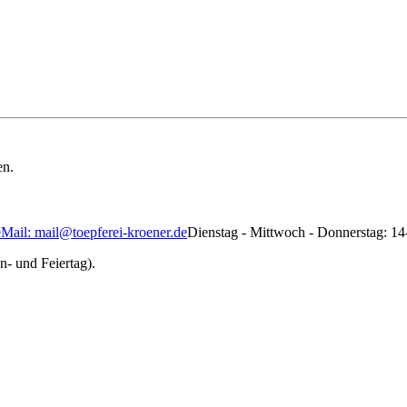
en.
eMail: mail@toepferei-kroener.de
Dienstag - Mittwoch - Donnerstag: 1
n- und Feiertag).