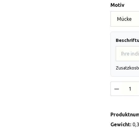
auswä
Motiv
Beschrift
Zusatzkost
Produkt 
Produktnu
Gewicht:
0,