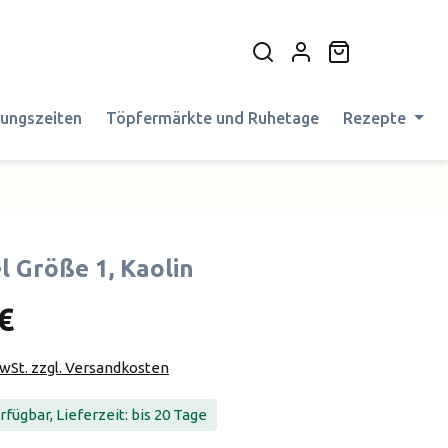
Warenkorb en
nungszeiten
Töpfermärkte und Ruhetage
Rezepte
l Größe 1, Kaolin
€
MwSt. zzgl. Versandkosten
fügbar, Lieferzeit: bis 20 Tage