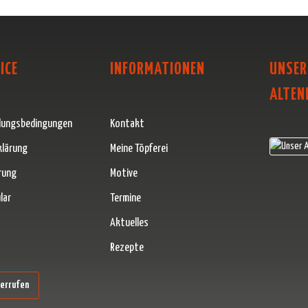
ICE
INFORMATIONEN
UNSER
ALTEN
lungsbedingungen
Kontakt
klärung
Meine Töpferei
rung
Motive
lar
Termine
Aktuelles
Rezepte
erner Link)
derrufen