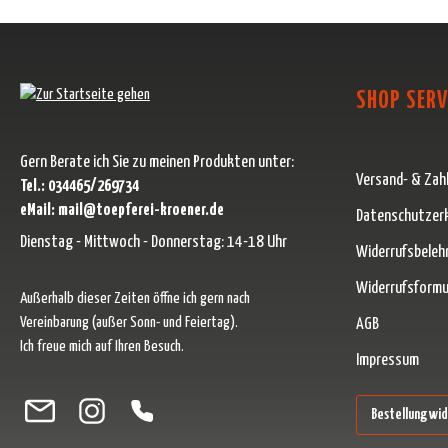
SHOP SERV
Gern Berate ich Sie zu meinen Produkten unter:
Versand- & Zah
Tel.: 034465/269734
eMail: mail@toepferei-kroener.de
Datenschutzer
Dienstag - Mittwoch - Donnerstag: 14-18 Uhr
Widerrufsbeleh
Widerrufsformu
Außerhalb dieser Zeiten öffne ich gern nach
Vereinbarung (außer Sonn- und Feiertag).
AGB
Ich freue mich auf Ihren Besuch.
Impressum
Besuche uns auf Facebook – öffnet in neuem Tab (externer Link)
Schau auf Instagram vorbei – öffnet in neuem Tab (externer Link)
Lass dich auf Pinterest inspirieren – öffnet in neuem Tab (ext
Folge uns auf X – öffnet in neuem Tab (externer Link)
Bestellung wi