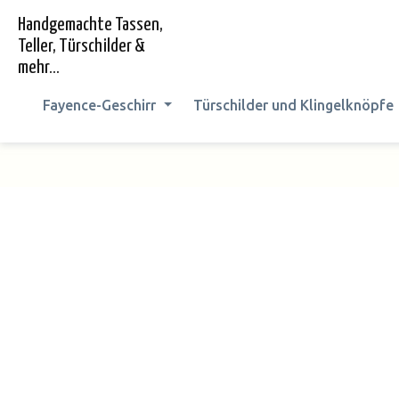
springen
Zur Hauptnavigation springen
Handgemachte Tassen,
Teller, Türschilder &
mehr...
Fayence-Geschirr
Türschilder und Klingelknöpfe
Bildergalerie überspringen