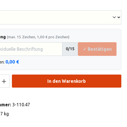
hlen
ung
(max. 15 Zeichen, 1,00 € pro Zeichen)
✓ Bestätigen
0
/15
0,00 €
en:
Anzahl: Gib den gewünschten Wert ein od
In den Warenkorb
mmer:
3-110.47
37 kg