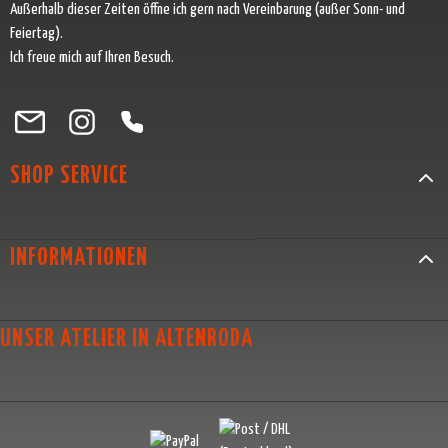
Außerhalb dieser Zeiten öffne ich gern nach Vereinbarung (außer Sonn- und
Feiertag).
Ich freue mich auf Ihren Besuch.
Besuche uns auf Facebook – öffnet in neuem Tab (externer Link)
Schau auf Instagram vorbei – öffnet in neuem Tab (externer Link)
Lass dich auf Pinterest inspirieren – öffnet in neuem Tab (exter
Folge uns auf X – öffnet in neuem Tab (externer Link)
SHOP SERVICE
INFORMATIONEN
UNSER ATELIER IN ALTENRODA