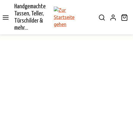
Handgemachte
alt springen
Tassen, Teller,
Wa
Türschilder &
mehr...
Bildergalerie überspringen