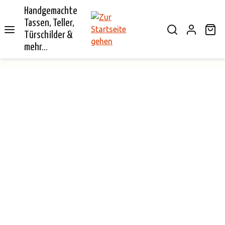
Handgemachte
alt springen
Tassen, Teller,
Wa
Türschilder &
mehr...
Bildergalerie überspringen