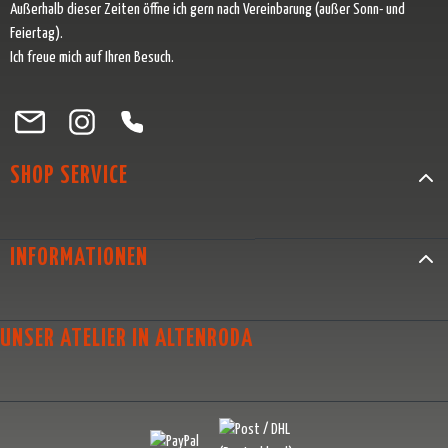
Außerhalb dieser Zeiten öffne ich gern nach Vereinbarung (außer Sonn- und
Feiertag).
Ich freue mich auf Ihren Besuch.
Besuche uns auf Facebook – öffnet in neuem Tab (externer Link)
Schau auf Instagram vorbei – öffnet in neuem Tab (externer Link)
Lass dich auf Pinterest inspirieren – öffnet in neuem Tab (exter
Folge uns auf X – öffnet in neuem Tab (externer Link)
SHOP SERVICE
INFORMATIONEN
UNSER ATELIER IN ALTENRODA