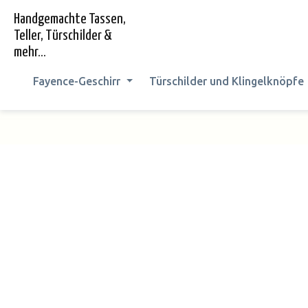
springen
Zur Hauptnavigation springen
Handgemachte Tassen,
Teller, Türschilder &
mehr...
Fayence-Geschirr
Türschilder und Klingelknöpfe
Bildergalerie überspringen