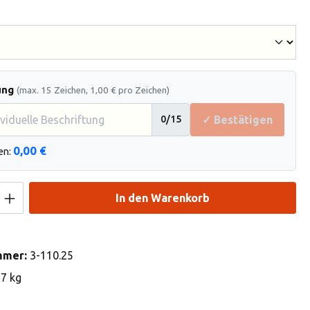
hlen
ung
(max. 15 Zeichen, 1,00 € pro Zeichen)
✓ Bestätigen
0
/15
0,00 €
en:
Anzahl: Gib den gewünschten Wert ein od
In den Warenkorb
mmer:
3-110.25
37 kg