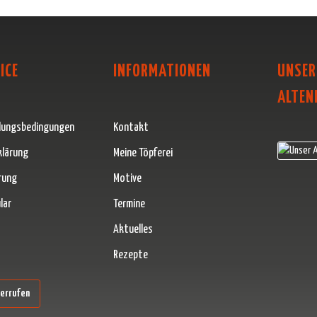
ICE
INFORMATIONEN
UNSER
ALTEN
lungsbedingungen
Kontakt
klärung
Meine Töpferei
rung
Motive
lar
Termine
Aktuelles
Rezepte
erner Link)
derrufen