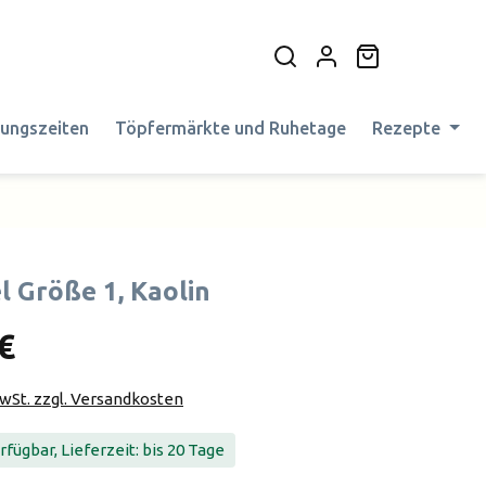
Warenkorb en
nungszeiten
Töpfermärkte und Ruhetage
Rezepte
l Größe 1, Kaolin
€
MwSt. zzgl. Versandkosten
fügbar, Lieferzeit: bis 20 Tage