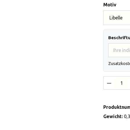
auswä
Motiv
Beschrift
Zusatzkost
Produkt 
Produktnu
Gewicht:
0,