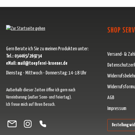
SHOP SERV
Gern Berate ich Sie zu meinen Produkten unter:
Versand- & Zah
Tel.: 034465/269734
eMail: mail@toepferei-kroener.de
Datenschutzer
Dienstag - Mittwoch - Donnerstag: 14-18 Uhr
Widerrufsbeleh
Widerrufsformu
Außerhalb dieser Zeiten öffne ich gern nach
Vereinbarung (außer Sonn- und Feiertag).
AGB
Ich freue mich auf Ihren Besuch.
Impressum
Besuche uns auf Facebook – öffnet in neuem Tab (externer Link)
Schau auf Instagram vorbei – öffnet in neuem Tab (externer Link)
Lass dich auf Pinterest inspirieren – öffnet in neuem Tab (ext
Folge uns auf X – öffnet in neuem Tab (externer Link)
Bestellung wi