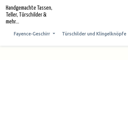
springen
Zur Hauptnavigation springen
Handgemachte Tassen,
Teller, Türschilder &
mehr...
Fayence-Geschirr
Türschilder und Klingelknöpfe
Bildergalerie überspringen