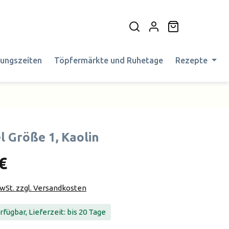
Warenkorb en
nungszeiten
Töpfermärkte und Ruhetage
Rezepte
l Größe 1, Kaolin
€
MwSt. zzgl. Versandkosten
fügbar, Lieferzeit: bis 20 Tage