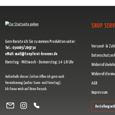
SHOP SERV
Gern Berate ich Sie zu meinen Produkten unter:
Versand- & Zah
Tel.: 034465/269734
eMail: mail@toepferei-kroener.de
Datenschutzer
Dienstag - Mittwoch - Donnerstag: 14-18 Uhr
Widerrufsbeleh
Widerrufsformu
Außerhalb dieser Zeiten öffne ich gern nach
Vereinbarung (außer Sonn- und Feiertag).
AGB
Ich freue mich auf Ihren Besuch.
Impressum
Besuche uns auf Facebook – öffnet in neuem Tab (externer Link)
Schau auf Instagram vorbei – öffnet in neuem Tab (externer Link)
Lass dich auf Pinterest inspirieren – öffnet in neuem Tab (ext
Folge uns auf X – öffnet in neuem Tab (externer Link)
Bestellung wi