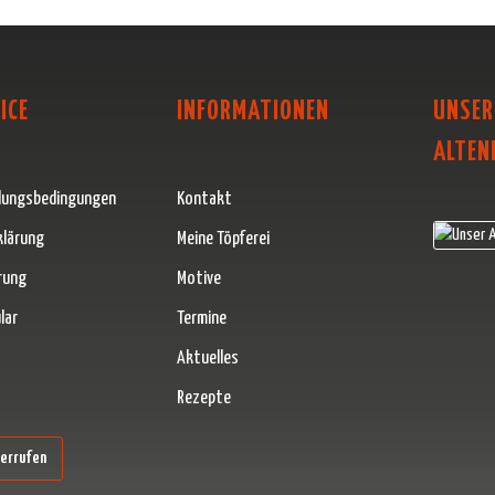
ICE
INFORMATIONEN
UNSER
ALTEN
lungsbedingungen
Kontakt
klärung
Meine Töpferei
rung
Motive
lar
Termine
Aktuelles
Rezepte
erner Link)
derrufen