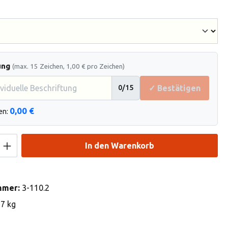
hlen
ung
(max. 15 Zeichen, 1,00 € pro Zeichen)
✓ Bestätigen
0
/15
0,00 €
en:
Anzahl: Gib den gewünschten Wert ein od
In den Warenkorb
mmer:
3-110.2
37 kg