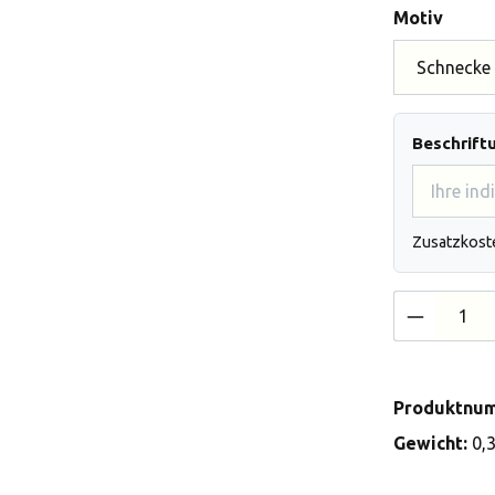
auswä
Motiv
Beschrift
Zusatzkost
Produkt 
Produktnu
Gewicht:
0,