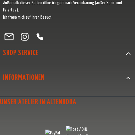
Außerhalb dieser Zeiten öffne ich gern nach Vereinbarung (außer Sonn- und
Feiertag).
Ich freue mich auf Ihren Besuch.
Besuche uns auf Facebook – öffnet in neuem Tab (externer Link)
Schau auf Instagram vorbei – öffnet in neuem Tab (externer Link)
Lass dich auf Pinterest inspirieren – öffnet in neuem Tab (exter
Folge uns auf X – öffnet in neuem Tab (externer Link)
SHOP SERVICE
INFORMATIONEN
UNSER ATELIER IN ALTENRODA