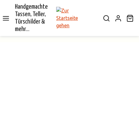
Handgemachte
alt springen
Tassen, Teller,
Wa
Türschilder &
mehr...
Bildergalerie überspringen