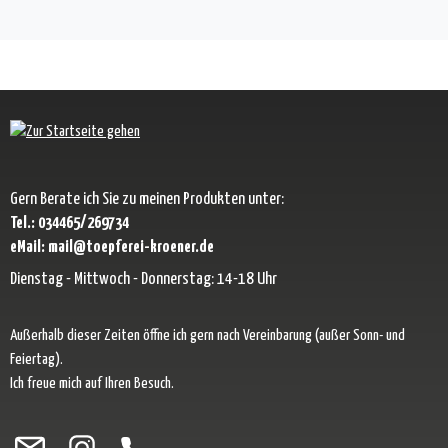
Gern Berate ich Sie zu meinen Produkten unter:
Tel.: 034465/269734
eMail: mail@toepferei-kroener.de
Dienstag - Mittwoch - Donnerstag: 14-18 Uhr
Außerhalb dieser Zeiten öffne ich gern nach Vereinbarung (außer Sonn- und
Feiertag).
Ich freue mich auf Ihren Besuch.
Besuche uns auf Facebook – öffnet in neuem Tab (externer Link)
Schau auf Instagram vorbei – öffnet in neuem Tab (externer Link)
Lass dich auf Pinterest inspirieren – öffnet in neuem Tab (exter
Folge uns auf X – öffnet in neuem Tab (externer Link)