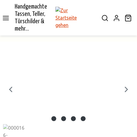
Handgemachte
alt springen
Tassen, Teller,
Wa
Türschilder &
mehr...
Bildergalerie überspringen