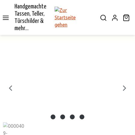
Handgemachte
alt springen
Tassen, Teller,
Wa
Türschilder &
mehr...
Bildergalerie überspringen