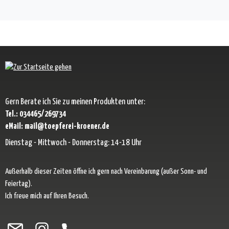
Gern Berate ich Sie zu meinen Produkten unter:
Tel.: 034465/269734
eMail: mail@toepferei-kroener.de
Dienstag - Mittwoch - Donnerstag: 14-18 Uhr
Außerhalb dieser Zeiten öffne ich gern nach Vereinbarung (außer Sonn- und
Feiertag).
Ich freue mich auf Ihren Besuch.
Besuche uns auf Facebook – öffnet in neuem Tab (externer Link)
Schau auf Instagram vorbei – öffnet in neuem Tab (externer Link)
Lass dich auf Pinterest inspirieren – öffnet in neuem Tab (exter
Folge uns auf X – öffnet in neuem Tab (externer Link)