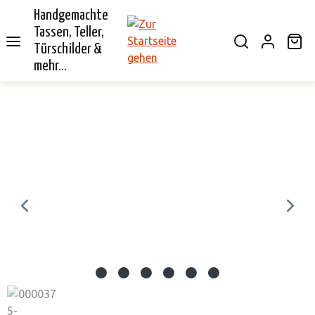
Handgemachte
alt springen
Tassen, Teller,
Wa
Türschilder &
mehr...
Bildergalerie überspringen