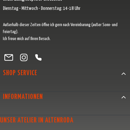
Dienstag - Mittwoch - Donnerstag: 14-18 Uhr
Außerhalb dieser Zeiten öffne ich gern nach Vereinbarung (außer Sonn- und
Feiertag).
Ich freue mich auf Ihren Besuch.
Besuche uns auf Facebook – öffnet in neuem Tab (externer Link)
Schau auf Instagram vorbei – öffnet in neuem Tab (externer Link)
Lass dich auf Pinterest inspirieren – öffnet in neuem Tab (exter
Folge uns auf X – öffnet in neuem Tab (externer Link)
SHOP SERVICE
INFORMATIONEN
UNSER ATELIER IN ALTENRODA