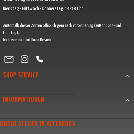
Dienstag - Mittwoch - Donnerstag: 14-18 Uhr
Außerhalb dieser Zeiten öffne ich gern nach Vereinbarung (außer Sonn- und
Feiertag).
Ich freue mich auf Ihren Besuch.
Besuche uns auf Facebook – öffnet in neuem Tab (externer Link)
Schau auf Instagram vorbei – öffnet in neuem Tab (externer Link)
Lass dich auf Pinterest inspirieren – öffnet in neuem Tab (exter
Folge uns auf X – öffnet in neuem Tab (externer Link)
SHOP SERVICE
INFORMATIONEN
UNSER ATELIER IN ALTENRODA