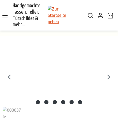
Handgemachte
alt springen
Tassen, Teller,
Wa
Türschilder &
mehr...
Bildergalerie überspringen