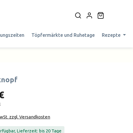
Warenkorb en
nungszeiten
Töpfermärkte und Ruhetage
Rezepte
knopf
€
k
MwSt. zzgl. Versandkosten
fügbar, Lieferzeit: bis 20 Tage