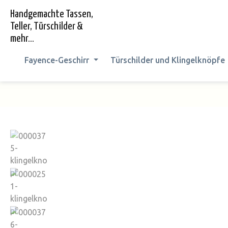
springen
Zur Hauptnavigation springen
Handgemachte Tassen,
Teller, Türschilder &
mehr...
Fayence-Geschirr
Türschilder und Klingelknöpfe
Bildergalerie überspringen