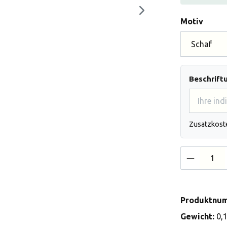
auswä
Motiv
Beschrift
Zusatzkost
Produkt 
Produktnu
Gewicht:
0,