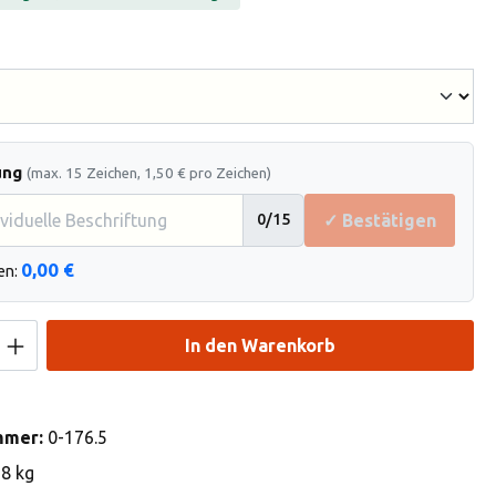
hlen
ung
(max. 15 Zeichen, 1,50 € pro Zeichen)
✓ Bestätigen
0
/15
0,00 €
en:
Anzahl: Gib den gewünschten Wert ein od
In den Warenkorb
mmer:
0-176.5
18 kg