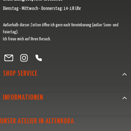
Dienstag - Mittwoch - Donnerstag: 14-18 Uhr
Außerhalb dieser Zeiten öffne ich gern nach Vereinbarung (außer Sonn- und
Feiertag).
Ich freue mich auf Ihren Besuch.
Besuche uns auf Facebook – öffnet in neuem Tab (externer Link)
Schau auf Instagram vorbei – öffnet in neuem Tab (externer Link)
Lass dich auf Pinterest inspirieren – öffnet in neuem Tab (exter
Folge uns auf X – öffnet in neuem Tab (externer Link)
SHOP SERVICE
INFORMATIONEN
UNSER ATELIER IN ALTENRODA