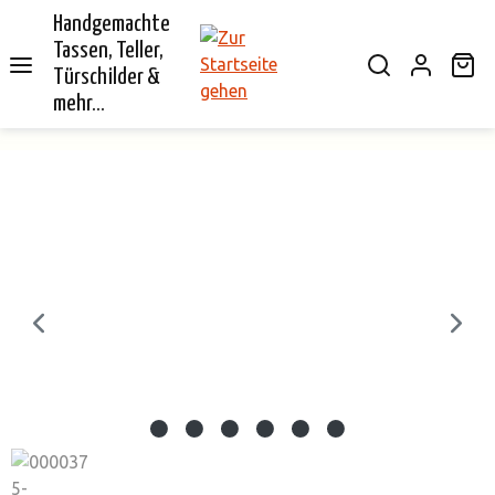
Handgemachte
alt springen
Tassen, Teller,
Wa
Türschilder &
mehr...
Bildergalerie überspringen