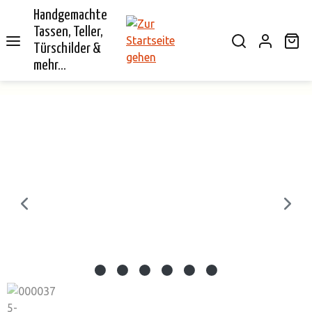
Handgemachte
alt springen
Tassen, Teller,
Wa
Türschilder &
mehr...
Bildergalerie überspringen