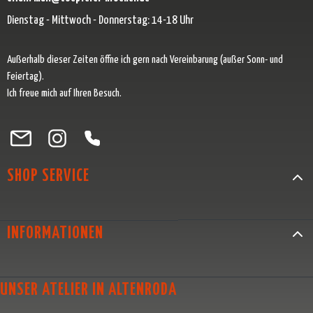
Dienstag - Mittwoch - Donnerstag: 14-18 Uhr
Außerhalb dieser Zeiten öffne ich gern nach Vereinbarung (außer Sonn- und
Feiertag).
Ich freue mich auf Ihren Besuch.
Besuche uns auf Facebook – öffnet in neuem Tab (externer Link)
Schau auf Instagram vorbei – öffnet in neuem Tab (externer Link)
Lass dich auf Pinterest inspirieren – öffnet in neuem Tab (exter
Folge uns auf X – öffnet in neuem Tab (externer Link)
SHOP SERVICE
INFORMATIONEN
UNSER ATELIER IN ALTENRODA