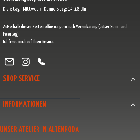
Dienstag - Mittwoch - Donnerstag: 14-18 Uhr
Außerhalb dieser Zeiten öffne ich gern nach Vereinbarung (außer Sonn- und
Feiertag).
Ich freue mich auf Ihren Besuch.
Besuche uns auf Facebook – öffnet in neuem Tab (externer Link)
Schau auf Instagram vorbei – öffnet in neuem Tab (externer Link)
Lass dich auf Pinterest inspirieren – öffnet in neuem Tab (exter
Folge uns auf X – öffnet in neuem Tab (externer Link)
SHOP SERVICE
INFORMATIONEN
UNSER ATELIER IN ALTENRODA