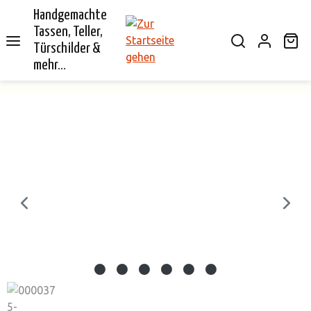
Handgemachte
alt springen
Tassen, Teller,
Wa
Türschilder &
mehr...
Bildergalerie überspringen