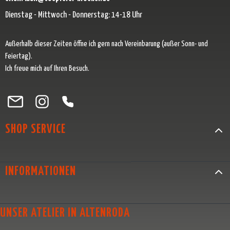
Dienstag - Mittwoch - Donnerstag: 14-18 Uhr
Außerhalb dieser Zeiten öffne ich gern nach Vereinbarung (außer Sonn- und
Feiertag).
Ich freue mich auf Ihren Besuch.
Besuche uns auf Facebook – öffnet in neuem Tab (externer Link)
Schau auf Instagram vorbei – öffnet in neuem Tab (externer Link)
Lass dich auf Pinterest inspirieren – öffnet in neuem Tab (exter
Folge uns auf X – öffnet in neuem Tab (externer Link)
SHOP SERVICE
INFORMATIONEN
UNSER ATELIER IN ALTENRODA