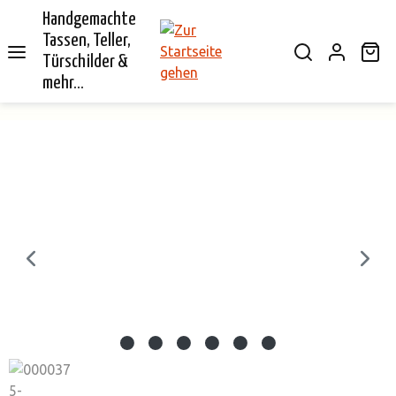
Handgemachte
alt springen
Tassen, Teller,
Wa
Türschilder &
mehr...
Bildergalerie überspringen