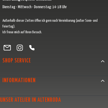
Dienstag - Mittwoch - Donnerstag: 14-18 Uhr
Außerhalb dieser Zeiten öffne ich gern nach Vereinbarung (außer Sonn- und
Feiertag).
Ich freue mich auf Ihren Besuch.
Besuche uns auf Facebook – öffnet in neuem Tab (externer Link)
Schau auf Instagram vorbei – öffnet in neuem Tab (externer Link)
Lass dich auf Pinterest inspirieren – öffnet in neuem Tab (exter
Folge uns auf X – öffnet in neuem Tab (externer Link)
SHOP SERVICE
INFORMATIONEN
UNSER ATELIER IN ALTENRODA