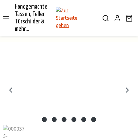
Handgemachte
alt springen
Tassen, Teller,
Wa
Türschilder &
mehr...
Bildergalerie überspringen