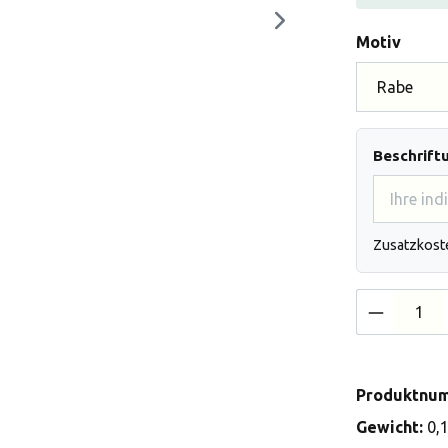
auswä
Motiv
Beschrift
Zusatzkost
Produkt 
Produktnu
Gewicht:
0,