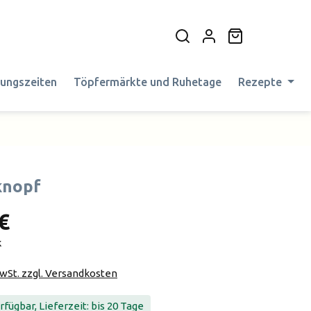
Warenkorb en
nungszeiten
Töpfermärkte und Ruhetage
Rezepte
knopf
€
k
MwSt. zzgl. Versandkosten
fügbar, Lieferzeit: bis 20 Tage