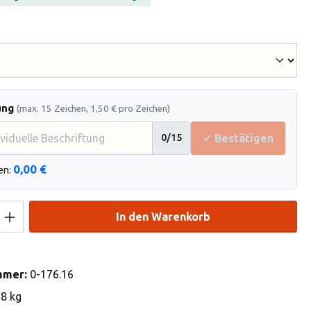
hlen
ung
(max. 15 Zeichen, 1,50 € pro Zeichen)
✓ Bestätigen
0
/15
0,00 €
en:
Anzahl: Gib den gewünschten Wert ein od
In den Warenkorb
mmer:
0-176.16
18 kg