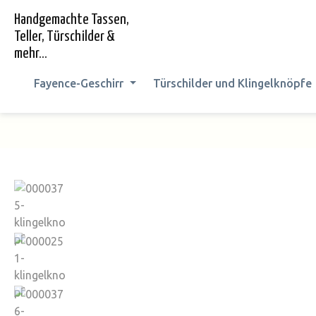
springen
Zur Hauptnavigation springen
Handgemachte Tassen,
Teller, Türschilder &
mehr...
Fayence-Geschirr
Türschilder und Klingelknöpfe
Bildergalerie überspringen