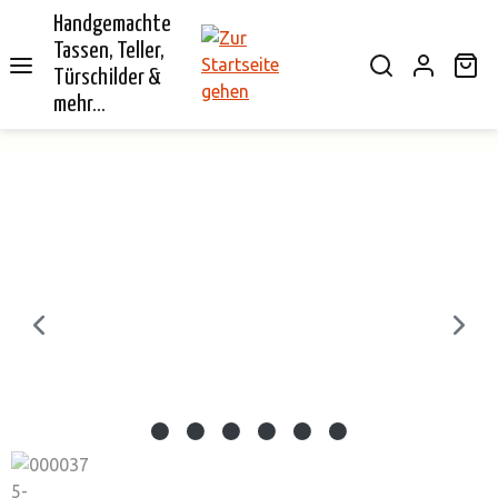
Handgemachte
alt springen
Tassen, Teller,
Wa
Türschilder &
mehr...
Bildergalerie überspringen