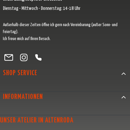
Dienstag - Mittwoch - Donnerstag: 14-18 Uhr
Außerhalb dieser Zeiten öffne ich gern nach Vereinbarung (außer Sonn- und
Feiertag).
Ich freue mich auf Ihren Besuch.
Besuche uns auf Facebook – öffnet in neuem Tab (externer Link)
Schau auf Instagram vorbei – öffnet in neuem Tab (externer Link)
Lass dich auf Pinterest inspirieren – öffnet in neuem Tab (exter
Folge uns auf X – öffnet in neuem Tab (externer Link)
SHOP SERVICE
INFORMATIONEN
UNSER ATELIER IN ALTENRODA