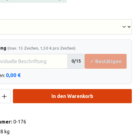
hlen
ung
(max. 15 Zeichen, 1,50 € pro Zeichen)
✓ Bestätigen
0
/15
0,00 €
en:
Anzahl: Gib den gewünschten Wert ein od
In den Warenkorb
mmer:
0-176
18 kg