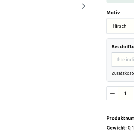
auswä
Motiv
Beschrift
Zusatzkost
Produkt 
Produktnu
Gewicht:
0,