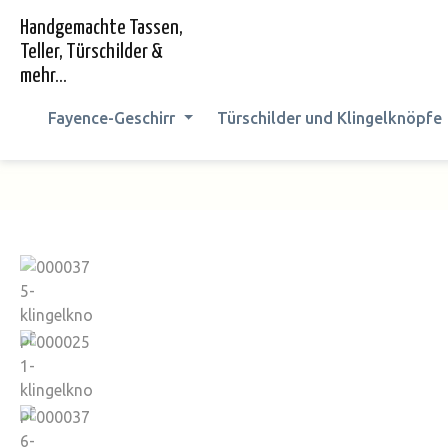
springen
Zur Hauptnavigation springen
Handgemachte Tassen,
Teller, Türschilder &
mehr...
Fayence-Geschirr
Türschilder und Klingelknöpfe
Bildergalerie überspringen