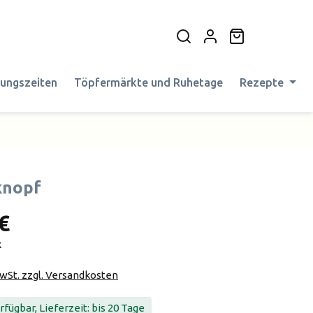
Warenkorb en
nungszeiten
Töpfermärkte und Ruhetage
Rezepte
knopf
€
k
MwSt. zzgl. Versandkosten
fügbar, Lieferzeit: bis 20 Tage