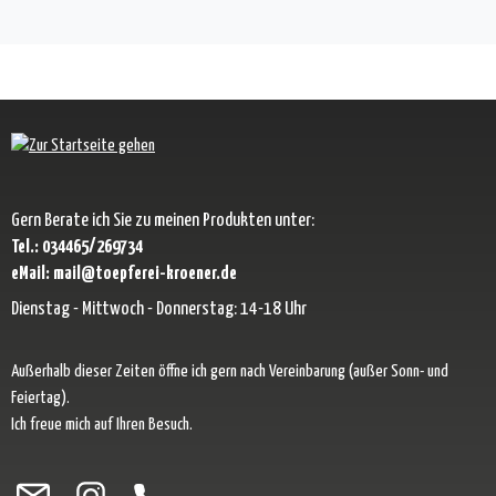
Gern Berate ich Sie zu meinen Produkten unter:
Tel.: 034465/269734
eMail: mail@toepferei-kroener.de
Dienstag - Mittwoch - Donnerstag: 14-18 Uhr
Außerhalb dieser Zeiten öffne ich gern nach Vereinbarung (außer Sonn- und
Feiertag).
Ich freue mich auf Ihren Besuch.
Besuche uns auf Facebook – öffnet in neuem Tab (externer Link)
Schau auf Instagram vorbei – öffnet in neuem Tab (externer Link)
Lass dich auf Pinterest inspirieren – öffnet in neuem Tab (exter
Folge uns auf X – öffnet in neuem Tab (externer Link)