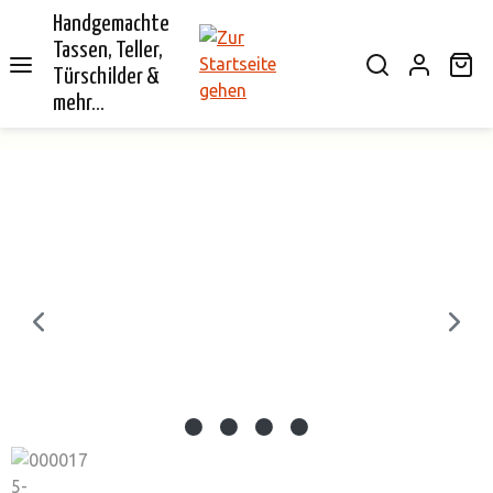
Handgemachte
alt springen
Tassen, Teller,
Wa
Türschilder &
mehr...
Bildergalerie überspringen