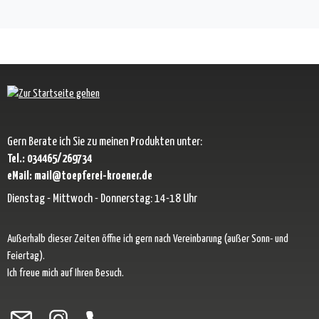
Gern Berate ich Sie zu meinen Produkten unter:
Tel.: 034465/269734
eMail: mail@toepferei-kroener.de
Dienstag - Mittwoch - Donnerstag: 14-18 Uhr
Außerhalb dieser Zeiten öffne ich gern nach Vereinbarung (außer Sonn- und
Feiertag).
Ich freue mich auf Ihren Besuch.
Besuche uns auf Facebook – öffnet in neuem Tab (externer Link)
Schau auf Instagram vorbei – öffnet in neuem Tab (externer Link)
Lass dich auf Pinterest inspirieren – öffnet in neuem Tab (exter
Folge uns auf X – öffnet in neuem Tab (externer Link)