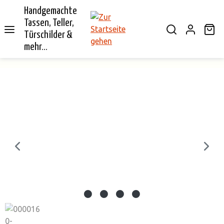
Handgemachte
alt springen
Tassen, Teller,
Wa
Türschilder &
mehr...
Bildergalerie überspringen