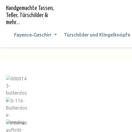
springen
Zur Hauptnavigation springen
Handgemachte Tassen,
Teller, Türschilder &
mehr...
Fayence-Geschirr
Türschilder und Klingelknöpfe
Bildergalerie überspringen