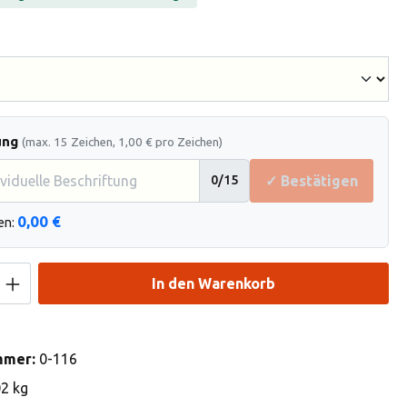
hlen
ung
(max. 15 Zeichen, 1,00 € pro Zeichen)
✓ Bestätigen
0
/15
0,00 €
en:
Anzahl: Gib den gewünschten Wert ein od
In den Warenkorb
mmer:
0-116
02 kg