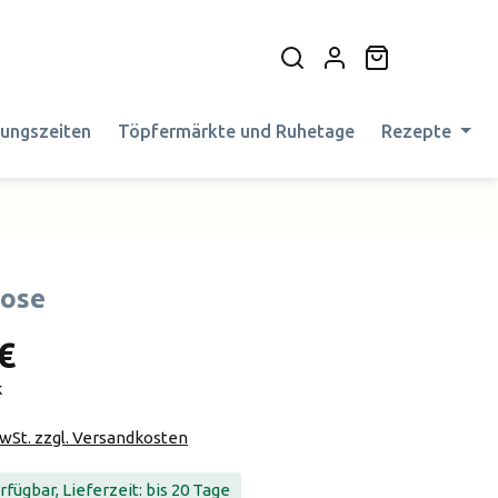
Warenkorb en
nungszeiten
Töpfermärkte und Ruhetage
Rezepte
dose
€
k
MwSt. zzgl. Versandkosten
fügbar, Lieferzeit: bis 20 Tage