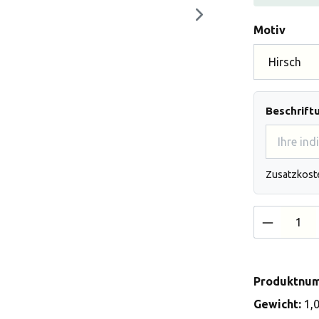
auswä
Motiv
Beschrift
Zusatzkost
Produkt 
Produktnu
Gewicht:
1,