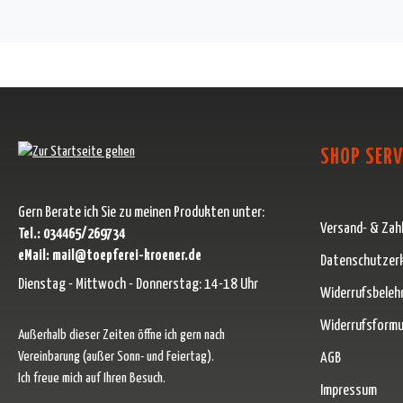
SHOP SERV
Gern Berate ich Sie zu meinen Produkten unter:
Versand- & Zah
Tel.: 034465/269734
eMail: mail@toepferei-kroener.de
Datenschutzer
Dienstag - Mittwoch - Donnerstag: 14-18 Uhr
Widerrufsbeleh
Widerrufsformu
Außerhalb dieser Zeiten öffne ich gern nach
Vereinbarung (außer Sonn- und Feiertag).
AGB
Ich freue mich auf Ihren Besuch.
Impressum