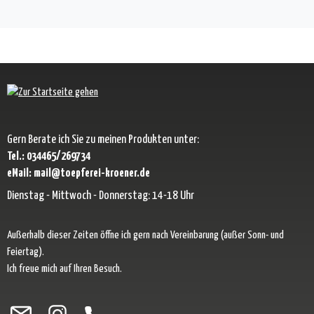
Gern Berate ich Sie zu meinen Produkten unter:
Tel.: 034465/269734
eMail: mail@toepferei-kroener.de
Dienstag - Mittwoch - Donnerstag: 14-18 Uhr
Außerhalb dieser Zeiten öffne ich gern nach Vereinbarung (außer Sonn- und
Feiertag).
Ich freue mich auf Ihren Besuch.
Besuche uns auf Facebook – öffnet in neuem Tab (externer Link)
Schau auf Instagram vorbei – öffnet in neuem Tab (externer Link)
Lass dich auf Pinterest inspirieren – öffnet in neuem Tab (exter
Folge uns auf X – öffnet in neuem Tab (externer Link)