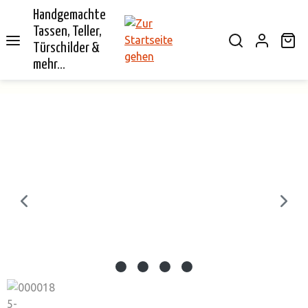
Handgemachte
alt springen
Tassen, Teller,
Wa
Türschilder &
mehr...
Bildergalerie überspringen