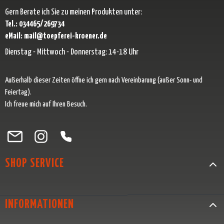
Gern Berate ich Sie zu meinen Produkten unter:
Tel.: 034465/269734
eMail: mail@toepferei-kroener.de
Dienstag - Mittwoch - Donnerstag: 14-18 Uhr
Außerhalb dieser Zeiten öffne ich gern nach Vereinbarung (außer Sonn- und
Feiertag).
Ich freue mich auf Ihren Besuch.
Besuche uns auf Facebook – öffnet in neuem Tab (externer Link)
Schau auf Instagram vorbei – öffnet in neuem Tab (externer Link)
Lass dich auf Pinterest inspirieren – öffnet in neuem Tab (exter
Folge uns auf X – öffnet in neuem Tab (externer Link)
SHOP SERVICE
INFORMATIONEN