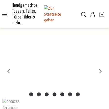
Handgemachte
alt springen
Tassen, Teller,
Wa
Türschilder &
mehr...
Bildergalerie überspringen