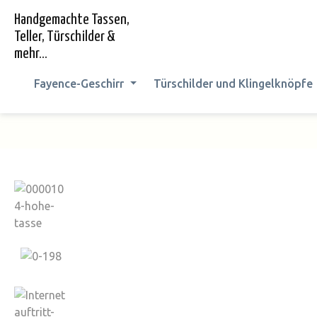
springen
Zur Hauptnavigation springen
Handgemachte Tassen,
Teller, Türschilder &
mehr...
Fayence-Geschirr
Türschilder und Klingelknöpfe
Bildergalerie überspringen