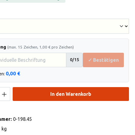
hlen
ung
(max. 15 Zeichen, 1,00 € pro Zeichen)
✓ Bestätigen
0
/15
0,00 €
en:
Anzahl: Gib den gewünschten Wert ein od
In den Warenkorb
mmer:
0-198.45
3 kg