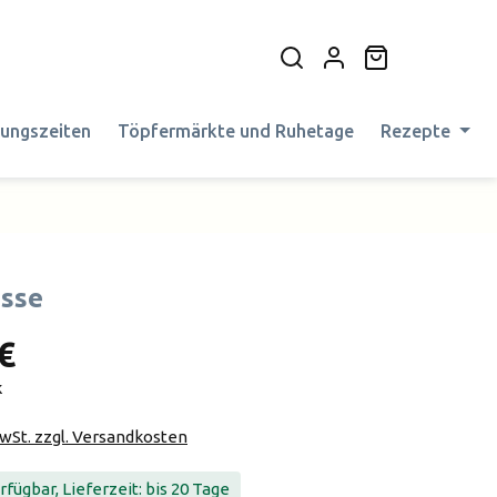
Warenkorb en
nungszeiten
Töpfermärkte und Ruhetage
Rezepte
sse
€
k
MwSt. zzgl. Versandkosten
fügbar, Lieferzeit: bis 20 Tage