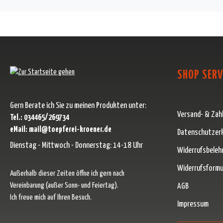
SHOP SERV
Gern Berate ich Sie zu meinen Produkten unter:
Versand- & Zah
Tel.: 034465/269734
eMail: mail@toepferei-kroener.de
Datenschutzer
Dienstag - Mittwoch - Donnerstag: 14-18 Uhr
Widerrufsbeleh
Widerrufsformu
Außerhalb dieser Zeiten öffne ich gern nach
Vereinbarung (außer Sonn- und Feiertag).
AGB
Ich freue mich auf Ihren Besuch.
Impressum