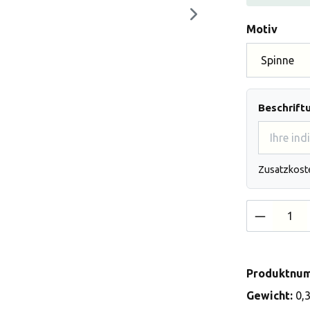
auswä
Motiv
Beschrift
Zusatzkost
Produkt 
Produktnu
Gewicht:
0,