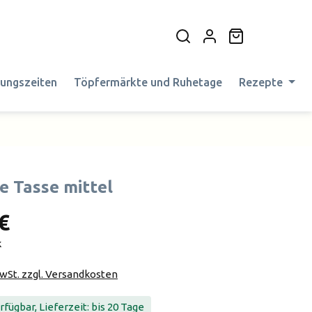
Warenkorb en
nungszeiten
Töpfermärkte und Ruhetage
Rezepte
e Tasse mittel
€
k
MwSt. zzgl. Versandkosten
fügbar, Lieferzeit: bis 20 Tage