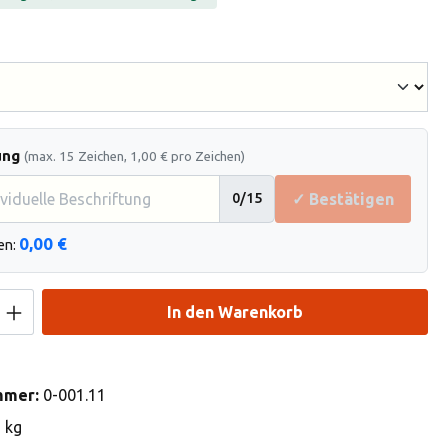
hlen
ung
(max. 15 Zeichen, 1,00 € pro Zeichen)
✓ Bestätigen
0
/15
0,00 €
en:
Anzahl: Gib den gewünschten Wert ein od
In den Warenkorb
mmer:
0-001.11
2 kg