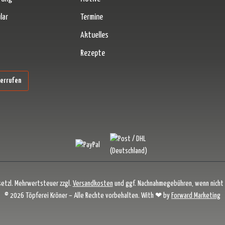
lar
Termine
Aktuelles
Rezepte
erner Link)
derrufen
esetzl. Mehrwertsteuer zzgl.
Versandkosten
und ggf. Nachnahmegebühren, wenn nicht
© 2026 Töpferei Kröner – Alle Rechte vorbehalten. With ❤ by
Forward Marketing