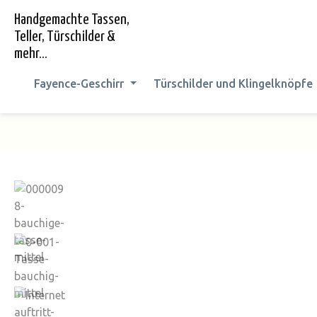
springen
Zur Hauptnavigation springen
Handgemachte Tassen,
Teller, Türschilder &
mehr...
Fayence-Geschirr
Türschilder und Klingelknöpfe
Bildergalerie überspringen