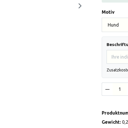
auswä
Motiv
Beschrift
Zusatzkost
Produkt 
Produktnu
Gewicht:
0,