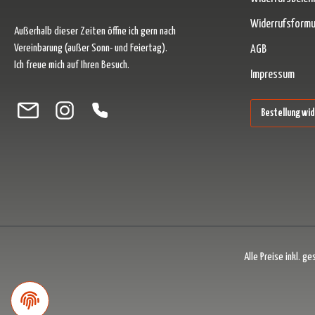
Widerrufsformu
Außerhalb dieser Zeiten öffne ich gern nach
Vereinbarung (außer Sonn- und Feiertag).
AGB
Ich freue mich auf Ihren Besuch.
Impressum
Besuche uns auf Facebook – öffnet in neuem Tab (externer Link)
Schau auf Instagram vorbei – öffnet in neuem Tab (externer Link)
Lass dich auf Pinterest inspirieren – öffnet in neuem Tab (ext
Folge uns auf X – öffnet in neuem Tab (externer Link)
Bestellung wi
Alle Preise inkl. g