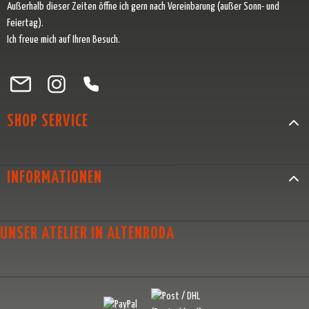
Außerhalb dieser Zeiten öffne ich gern nach Vereinbarung (außer Sonn- und
Feiertag).
Ich freue mich auf Ihren Besuch.
Besuche uns auf Facebook – öffnet in neuem Tab (externer Link)
Schau auf Instagram vorbei – öffnet in neuem Tab (externer Link)
Lass dich auf Pinterest inspirieren – öffnet in neuem Tab (exter
Folge uns auf X – öffnet in neuem Tab (externer Link)
SHOP SERVICE
INFORMATIONEN
UNSER ATELIER IN ALTENRODA