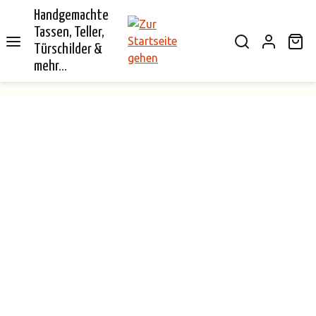
Handgemachte
alt springen
Tassen, Teller,
Wa
Türschilder &
mehr...
Bildergalerie überspringen