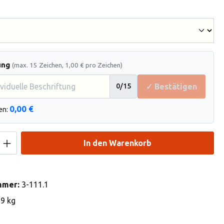
hlen
ung
(max. 15 Zeichen, 1,00 € pro Zeichen)
✓ Bestätigen
0
/15
0,00 €
en:
Anzahl: Gib den gewünschten Wert ein od
In den Warenkorb
mmer:
3-111.1
69 kg