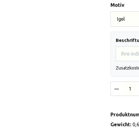
auswä
Motiv
Beschrift
Zusatzkost
Produkt 
Produktnu
Gewicht:
0,