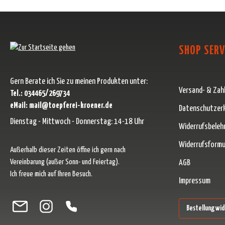
SHOP SERV
Gern Berate ich Sie zu meinen Produkten unter:
Versand- & Zah
Tel.: 034465/269734
eMail: mail@toepferei-kroener.de
Datenschutzer
Dienstag - Mittwoch - Donnerstag: 14-18 Uhr
Widerrufsbeleh
Widerrufsformu
Außerhalb dieser Zeiten öffne ich gern nach
Vereinbarung (außer Sonn- und Feiertag).
AGB
Ich freue mich auf Ihren Besuch.
Impressum
Besuche uns auf Facebook – öffnet in neuem Tab (externer Link)
Schau auf Instagram vorbei – öffnet in neuem Tab (externer Link)
Lass dich auf Pinterest inspirieren – öffnet in neuem Tab (ext
Folge uns auf X – öffnet in neuem Tab (externer Link)
Bestellung wi