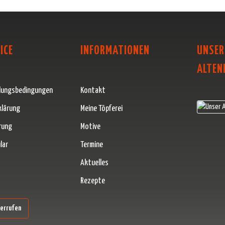
ICE
INFORMATIONEN
UNSER
ALTEN
lungsbedingungen
Kontakt
klärung
Meine Töpferei
rung
Motive
lar
Termine
Aktuelles
Rezepte
erner Link)
derrufen