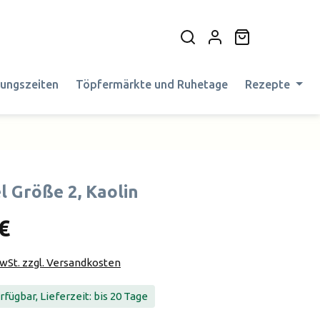
Warenkorb en
nungszeiten
Töpfermärkte und Ruhetage
Rezepte
l Größe 2, Kaolin
€
MwSt. zzgl. Versandkosten
fügbar, Lieferzeit: bis 20 Tage