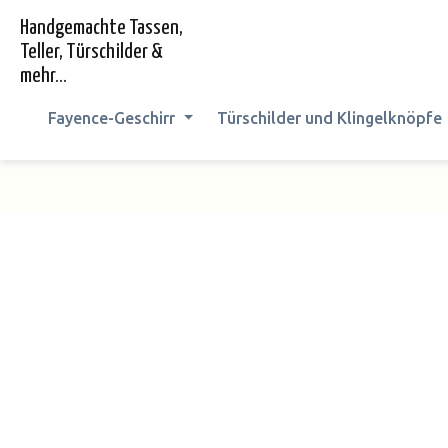
springen
Zur Hauptnavigation springen
Handgemachte Tassen,
Teller, Türschilder &
mehr...
Fayence-Geschirr
Türschilder und Klingelknöpfe
Bildergalerie überspringen