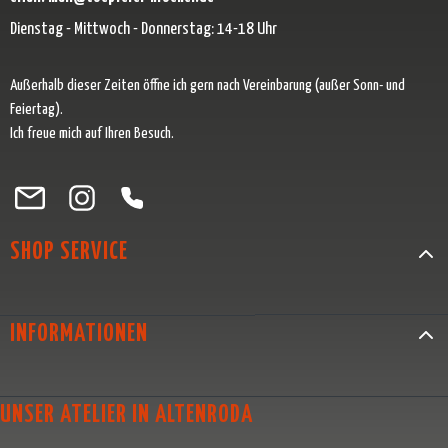
Dienstag - Mittwoch - Donnerstag: 14-18 Uhr
Außerhalb dieser Zeiten öffne ich gern nach Vereinbarung (außer Sonn- und
Feiertag).
Ich freue mich auf Ihren Besuch.
Besuche uns auf Facebook – öffnet in neuem Tab (externer Link)
Schau auf Instagram vorbei – öffnet in neuem Tab (externer Link)
Lass dich auf Pinterest inspirieren – öffnet in neuem Tab (exter
Folge uns auf X – öffnet in neuem Tab (externer Link)
SHOP SERVICE
INFORMATIONEN
UNSER ATELIER IN ALTENRODA