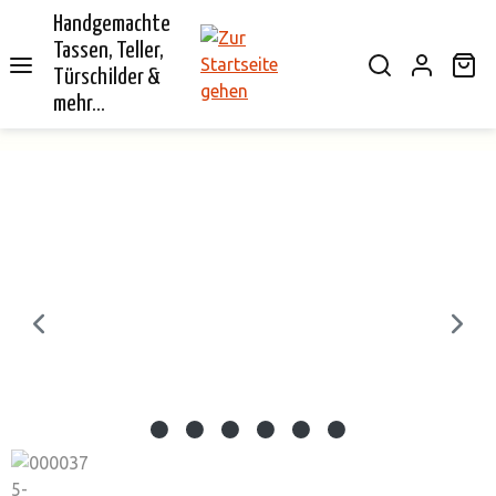
Handgemachte
alt springen
Tassen, Teller,
Wa
Türschilder &
mehr...
Bildergalerie überspringen